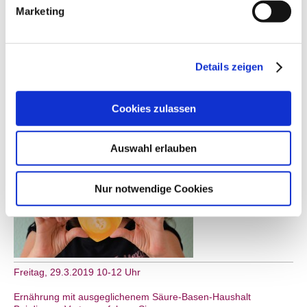
Marketing
"Entspannung und Unterstützung durch Kinesiologie"
Karin Ittenbach, Praxis für Kinesiologie
Moderation: Sylvia Oltmanns, Regisseurin und Autorin
Der Workshop wird veranstaltet von Bonn Femmes - Netzwerk
selbständiger Frauen. Gebühr: 24€ Ort: Lindlaustr. 2a, 53842
Details zeigen
Troisdorf.
Anmeldung unter info@bonnfemmes.de oder 0228-3363892
Cookies zulassen
Auswahl erlauben
Nur notwendige Cookies
Freitag, 29.3.2019 10-12 Uhr
Ernährung mit ausgeglichenem Säure-Basen-Haushalt