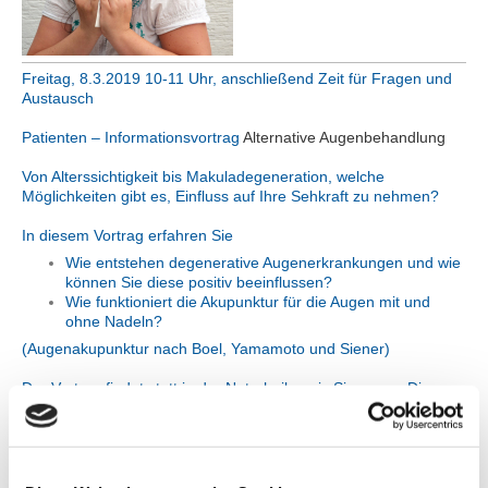
Freitag, 8.3.2019 10-11 Uhr, anschließend Zeit für Fragen und
Austausch
Patienten – Informationsvortrag
Alternative Augenbehandlung
Von Alterssichtigkeit bis Makuladegeneration, welche
Möglichkeiten gibt es, Einfluss auf Ihre Sehkraft zu nehmen?
In diesem Vortrag erfahren Sie
Wie entstehen degenerative Augenerkrankungen und wie
können Sie diese positiv beeinflussen?
Wie funktioniert die Akupunktur für die Augen mit und
ohne Nadeln?
(Augenakupunktur nach Boel, Yamamoto und Siener)
Der Vortrag findet statt in der Naturheilpraxis Siegauen. Die
Teilnehmerzahl ist begrenzt auf 6, melden Sie sich daher
rechtzeitig verbindlich an bei Simone Au unter 0174-5169062.