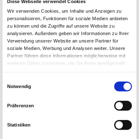
Diese Webseite verwendet Cookies
Wir verwenden Cookies, um Inhalte und Anzeigen zu
personalisieren, Funktionen für soziale Medien anbieten
zu können und die Zugriffe auf unsere Website zu
analysieren. Außerdem geben wir Informationen zu Ihrer
Verwendung unserer Website an unsere Partner für
Samstag, 16.3.2019 10-15 Uhr
Mit Power durch die Wechseljahre
soziale Medien, Werbung und Analysen weiter. Unsere
Ein Workshop für Frauen mit den Bonn Femmes
Partner führen diese Informationen möglicherweise mit
Gesundheitsexpertinnen
weiteren Daten zusammen, die Sie ihnen bereitgestellt
Hitzewallungen, innere Unruhe, Herzrasen, Gewichtszunahme
haben oder die sie im Rahmen Ihrer Nutzung der Dienste
und düstere Gedanken, Angstzustände und vieles Mehr können
gesammelt haben.
Einwilligungsauswahl
Symptome der Wechseljahre sein. Wie geht es Dir damit?
Notwendig
Wir bieten einen geschützten Raum zum Austausch und eine
breite Palette an Lösungsmöglichkeiten aus der Praxis.
"Basisregulation": Ernährung, Körperstatik und
Präferenzen
Meridiantherapie von Heilpraktikerin Simone Au,
Naturheilpraxis Siegauen.
"Körperwahrnehmung" Bewegungs- und Atemübungen
von Heilpraktikerin Angelika Binding
Statistiken
"Die natürliche Hormonregulationstherapie" von
Heilpraktikerin Stefanie Schlotthauer, Praxis für
Naturheilkunde und genzheitliche Frauenheilkunde