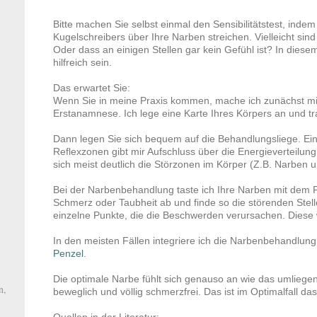
Bitte machen Sie selbst einmal den Sensibilitätstest, indem
Kugelschreibers über Ihre Narben streichen. Vielleicht sind
Oder dass an einigen Stellen gar kein Gefühl ist? In dies
hilfreich sein.
Das erwartet Sie:
Wenn Sie in meine Praxis kommen, mache ich zunächst mit
Erstanamnese. Ich lege eine Karte Ihres Körpers an und tr
Dann legen Sie sich bequem auf die Behandlungsliege. Ein
Reflexzonen gibt mir Aufschluss über die Energieverteilun
sich meist deutlich die Störzonen im Körper (Z.B. Narben u
Bei der Narbenbehandlung taste ich Ihre Narben mit dem
Schmerz oder Taubheit ab und finde so die störenden Stell
einzelne Punkte, die die Beschwerden verursachen. Diese
In den meisten Fällen integriere ich die Narbenbehandlung
Penzel
.
Die optimale Narbe fühlt sich genauso an wie das umliegen
n,
beweglich und völlig schmerzfrei. Das ist im Optimalfall da